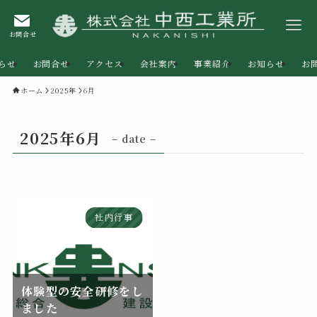
お問合せ
らせ
お問合せ
アクセス
会社案内
事業紹介
お知らせ
お
ホーム
2025年
6月
2025年6月
– date –
社内行事
体験型の安全研修をし
ました