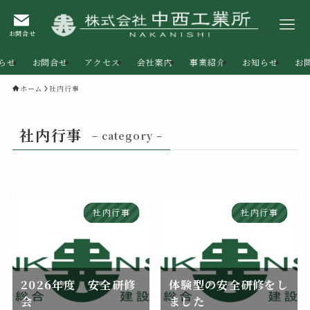
お問合せ
らせ
お問合せ
アクセス
会社案内
事業紹介
お知らせ
お
ホーム
社内行事
社内行事
– category –
社内行事
社内行事
2026年度 安全研修
体験型の安全研修をし
会
ました